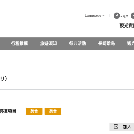
Language
+台湾
觀光資
行程推薦
旅遊須知
祭典活動
長崎離島
觀
リ）
選擇項目
美食
美食
加入