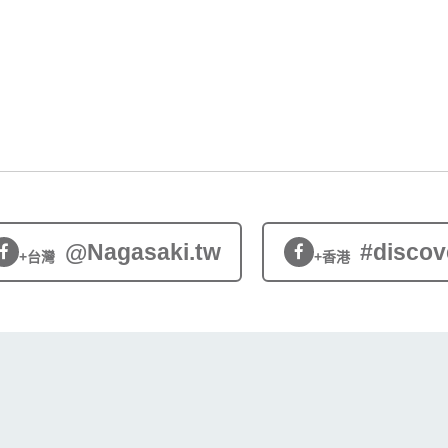
@Nagasaki.tw
#discov
+台灣
+香港