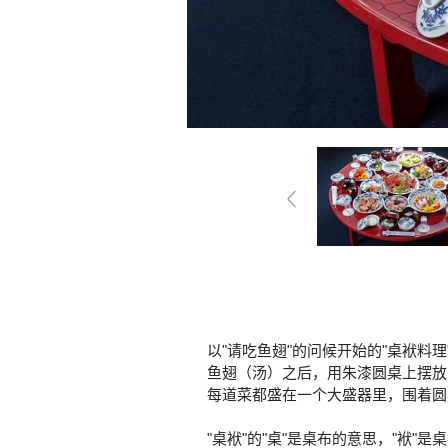
以"请吃鱼翅"的问候开始的"桌袱料理
鱼翅（汤）之后，用朱漆圆桌上摆放
每道菜都盛在一个大盛器里，围着圆
"桌袱"的"桌"是桌布的意思，"袱