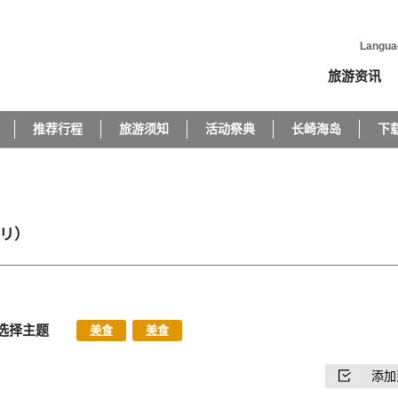
Langua
旅游资讯
推荐行程
旅游须知
活动祭典
长崎海岛
下
リ）
选择主题
美食
美食
添加