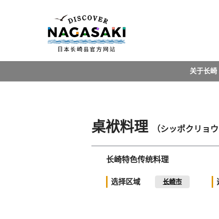
关于长崎
桌袱料理
（シッポクリョウ
长崎特色传统料理
选择区域
长崎市