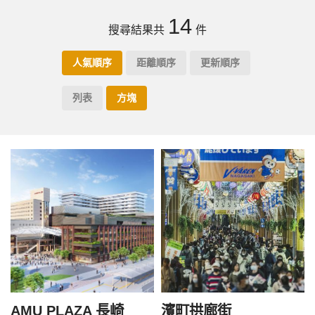
14
搜尋結果共
件
人氣順序
距離順序
更新順序
列表
方塊
AMU PLAZA 長崎
濱町拱廊街