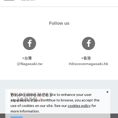
Follow us
+台灣
+香港
@Nagasaki.tw
#discovernagasaki.hk
We use cookies on this site to enhance your user
experience. If you continue to browse, you accept the
use of cookies on our site. See our
cookies policy
for
more information.