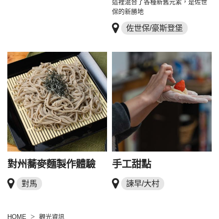
這裡混合了各種新舊元素，是佐世
保的新勝地
佐世保/豪斯登堡
對州蕎麥麵製作體驗
手工甜點
對馬
諫早/大村
HOME
觀光資訊