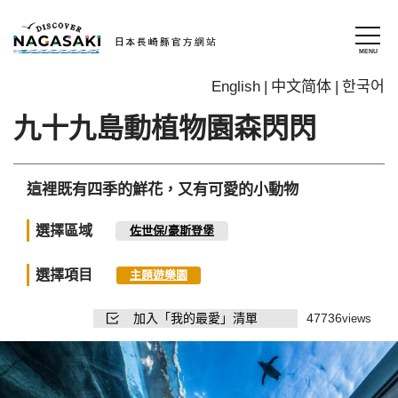
English
中文简体
한국어
九十九島動植物園森閃閃
這裡既有四季的鮮花，又有可愛的小動物
選擇區域
佐世保/豪斯登堡
選擇項目
主題遊樂園
加入「我的最愛」清單
47736
views