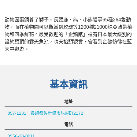
動物園裏飼養了獅子、長頸鹿、熊、小熊貓等65種264隻動
物，而在植物園可以觀賞到玫瑰等1200種21000株亞熱帶植
物和四季鮮花。最受歡迎的「企鵝館」裡有日本最大級別的
設於頭頂的露天魚池，晴天抬頭觀賞，會看到企鵝彷彿在藍
天中遨遊。
基本資訊
地址
857-1231 長崎県佐世保市船越町2172
電話
0956-28-0011