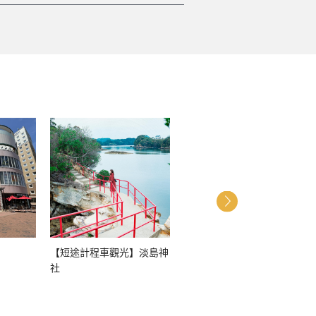
【短途計程車觀光】淡島神
【計程車行程】有著400年
社
令人驕傲歷史的佐世保陶器
之都-三川內參觀行程