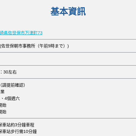
基本資訊
 長崎県佐世保市万津町73
(佐世保朝市事務所（午前9時まで）)
：30左右
（請提前確認）
営業
、4個週六
0開始
開始
保車站約3分鐘車程
保車站步行需10分鐘