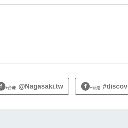
@Nagasaki.tw
#discov
+台灣
+香港