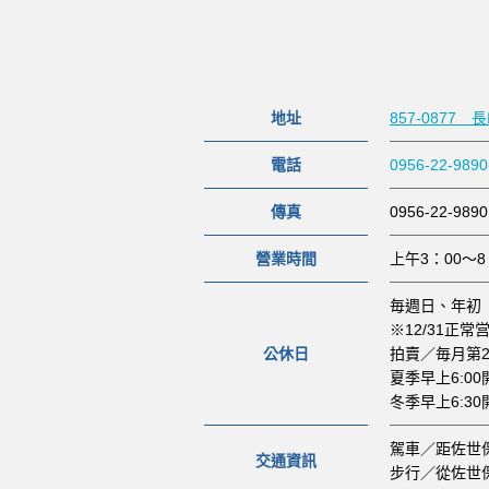
地址
857-0877
電話
0956-22-9890
傳真
0956-22-9890
營業時間
上午3：00～8
毎週日、年初
※12/31正常
公休日
拍賣／毎月第2
夏季早上6:0
冬季早上6:30
駕車／距佐世
交通資訊
步行／從佐世