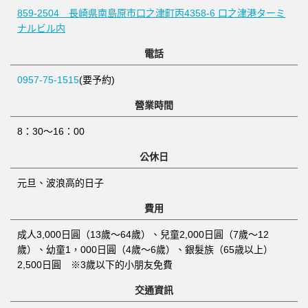
859-2504 長崎県南島原市口之津町丙4358-6 口之津港ターミ
ナルビル内
電話
0957-75-1515
(要予約)
營業時間
8：30～16：00
公休日
元旦、波浪高的日子
費用
成人3,000日圓（13歲～64歲）、兒童2,000日圓（7歲～12
歲）、幼童1，000日圓（4歲～6歲）、銀髮族（65歳以上）
2,500日圓 ※3歲以下的小朋友免費
交通資訊