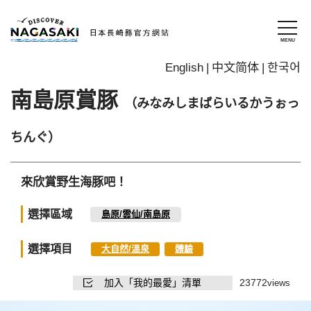
English
中文简体
한국어
南島原賞豚
（みなみしまばらいるかうぉっ
ちんぐ）
來欣賞野生海豚吧！
選擇區域
島原/雲仙/南島原
選擇項目
大自然/溫泉
體驗
加入「我的最愛」清單
23772
views