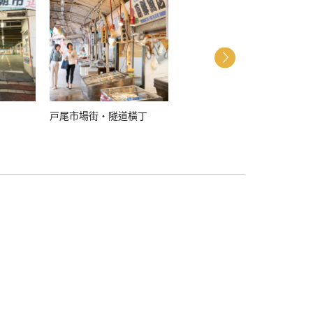
戸尾市場街・隧道橫丁
街區資訊中心 Kukken廣場