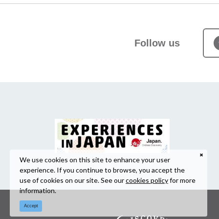
Follow us
We use cookies on this site to enhance your user
experience. If you continue to browse, you accept the
use of cookies on our site. See our
cookies policy
for more
information.
Accept