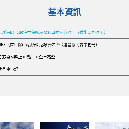
基本資訊
市新港町（JR佐世保駅みなと口からさせぼ五番街にかけて）
25-9353（佐世保市港灣部 港綠洲佐世保運營協商會事務局）
日落後～晚上10點 ※全年亮燈
收費停車場