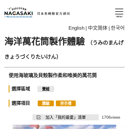
English
中文简体
한국어
海洋萬花筒製作體驗
（うみのまんげ
きょうづくりたいけん）
使用海玻璃及貝殼製作柔和唯美的萬花筒
選擇區域
壹岐
選擇項目
體驗
伴手禮
加入「我的最愛」清單
1706
views