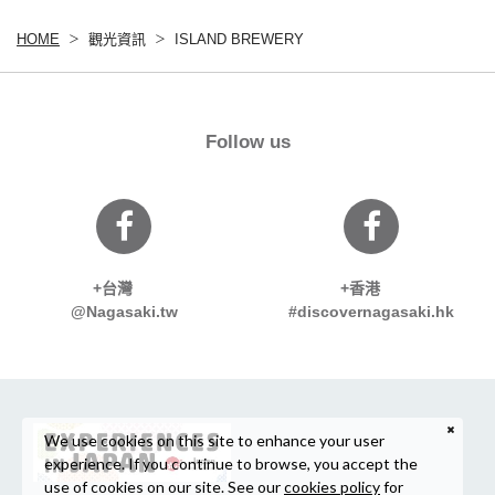
HOME
觀光資訊
ISLAND BREWERY
Follow us
+台灣
+香港
@Nagasaki.tw
#discovernagasaki.hk
We use cookies on this site to enhance your user
experience. If you continue to browse, you accept the
use of cookies on our site. See our
cookies policy
for