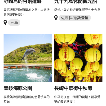
野崎島的村落遺跡
九十九島休閒觀光船
開拓遷移到神道聖地之島，以維持
乘坐小型遊船近距離感受九十九島
共同體的村落。
佐世保/豪斯登堡
五島
壹岐海豚公園
長崎中華街中秋節
享受與海豚親密接觸的悠閒快樂的
中華街夜空中閃爍的黃燈，請享受
時光
夢幻般的秋夜！