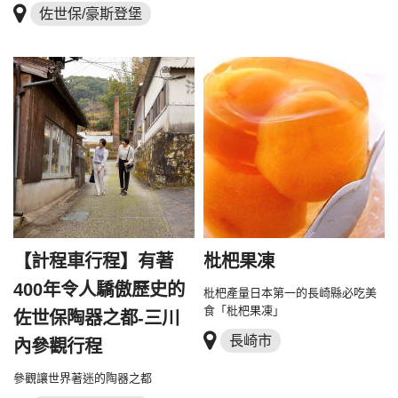
佐世保/豪斯登堡
【計程車行程】有著
枇杷果凍
400年令人驕傲歷史的
枇杷產量日本第一的長崎縣必吃美
食「枇杷果凍」
佐世保陶器之都-三川
長崎市
內參觀行程
參觀讓世界著迷的陶器之都