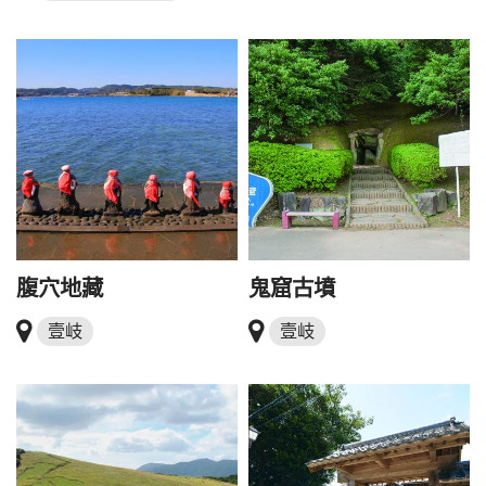
腹穴地藏
鬼窟古墳
壹岐
壹岐