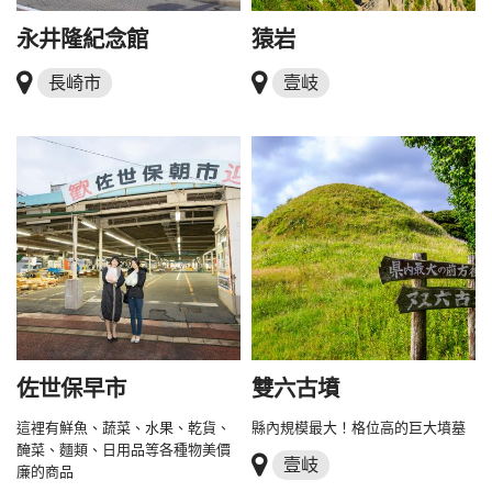
永井隆紀念館
猿岩
長崎市
壹岐
佐世保早市
雙六古墳
這裡有鮮魚、蔬菜、水果、乾貨、
縣內規模最大！格位高的巨大墳墓
醃菜、麵類、日用品等各種物美價
壹岐
廉的商品