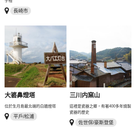
手禮
長崎市
大碆鼻燈塔
三川内窯山
位於生月島最北端的白牆燈塔
這裡是瓷器之鄉，有著400多年燒製
瓷器的歷史
平戶/松浦
佐世保/豪斯登堡