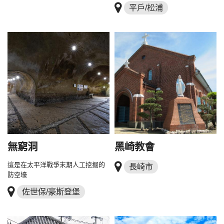
平戶/松浦
無窮洞
黑崎教會
這是在太平洋戰爭末期人工挖掘的
長崎市
防空壕
佐世保/豪斯登堡