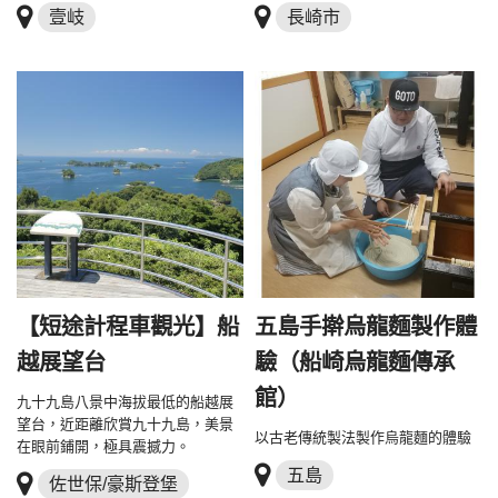
壹岐
長崎市
【短途計程車觀光】船
五島手擀烏龍麵製作體
越展望台
驗（船崎烏龍麵傳承
館）
九十九島八景中海拔最低的船越展
望台，近距離欣賞九十九島，美景
以古老傳統製法製作烏龍麵的體驗
在眼前鋪開，極具震撼力。
五島
佐世保/豪斯登堡