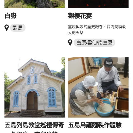
白嶽
觀櫻花宴
重現奧妙的歷史繪卷，縣內規模最
對馬
大的火祭
島原/雲仙/南島原
五島列島教堂巡禮傳奇
五島烏龍麵製作體驗