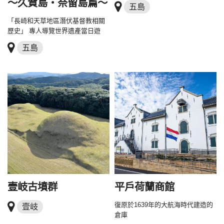
～久賀島・奈留島篇～
五島
「長崎和天草地區潛伏基督教相關
歷史」 專人導覽世界遺產當日遊
五島
壹岐古墳群
平戶荷蘭商館
復原於1639年的大航海時代建造的
壹岐
倉庫