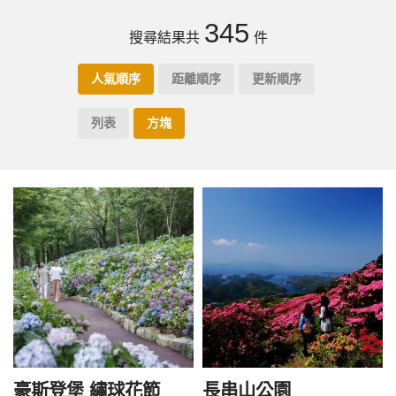
345
搜尋結果共
件
人氣順序
距離順序
更新順序
列表
方塊
豪斯登堡 繡球花節
長串山公園