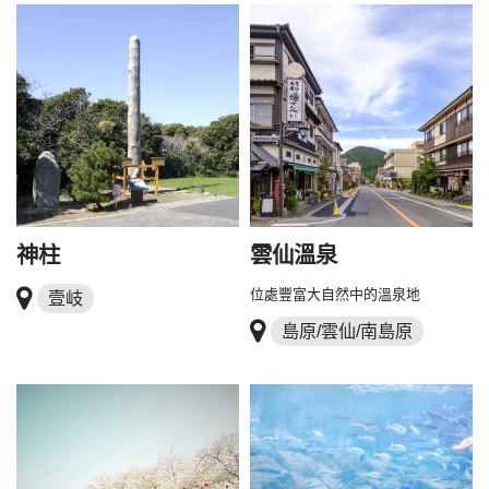
神柱
雲仙溫泉
位處豐富大自然中的溫泉地
壹岐
島原/雲仙/南島原