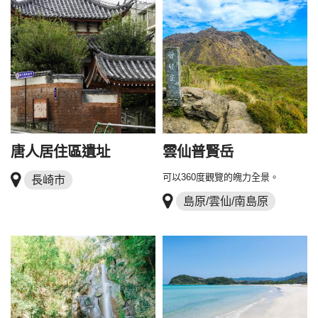
唐人居住區遺址
雲仙普賢岳
可以360度觀覽的魄力全景。
長崎市
島原/雲仙/南島原