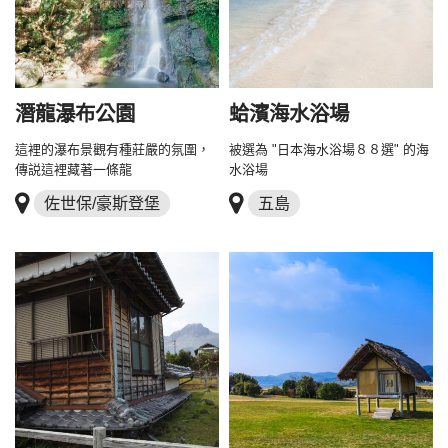
潛龍瀑布公園
蛤濱海水浴場
這裡的瀑布景觀有種莊嚴的氛圍，
被選為 "日本海水浴場８８選" 的海
傳説這裡藏著一條龍
水浴場
佐世保/豪斯登堡
五島