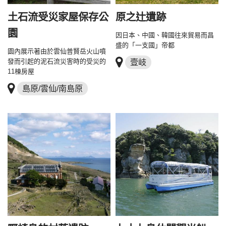
土石流受災家屋保存公
原之辻遺跡
園
因日本、中國、韓國往來貿易而昌
盛的「一支國」帝都
園內展示著由於雲仙普賢岳火山噴
發而引起的泥石流災害時的受災的
壹岐
11棟房屋
島原/雲仙/南島原