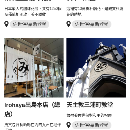
日本最大的繡球花展，共有1250個
這裡有10萬株杜鵑花，是觀賞杜鵑
品種競相開放，美不勝收
花的勝地
佐世保/豪斯登堡
佐世保/豪斯登堡
Irohaya出島本店（總
天主教三浦町教堂
店）
象徵著佐世保對和平的祝願
購買包含長崎縣在內的九州在地伴
佐世保/豪斯登堡