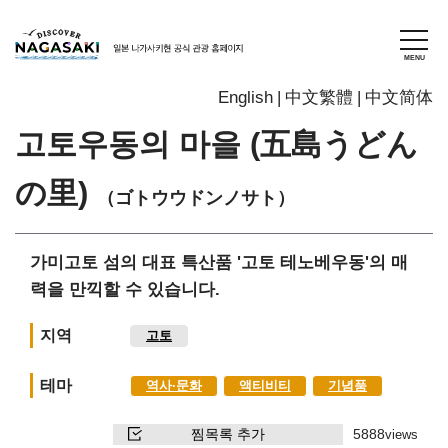
English
中文繁體
中文简体
고토우동의 마을 (五島うどん
の里)
（ゴトウウドンノサト）
가미고토 섬의 대표 특산품 '고토 테노베우동'의 매
력을 만끽할 수 있습니다.
지역
고토
테마
역사∙문화
액티비티
기념품
찜목록 추가
5888
views