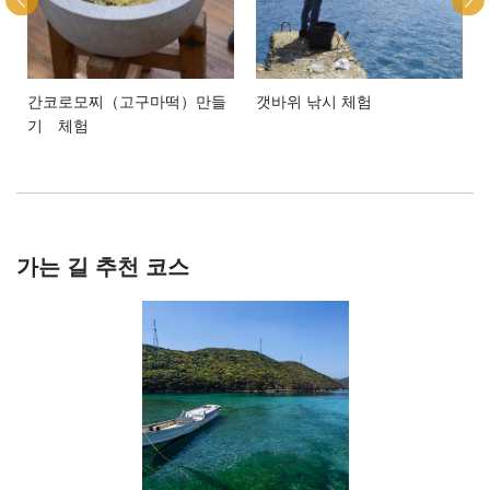
간코로모찌（고구마떡）만들
갯바위 낚시 체험
기 체험
가는 길 추천 코스