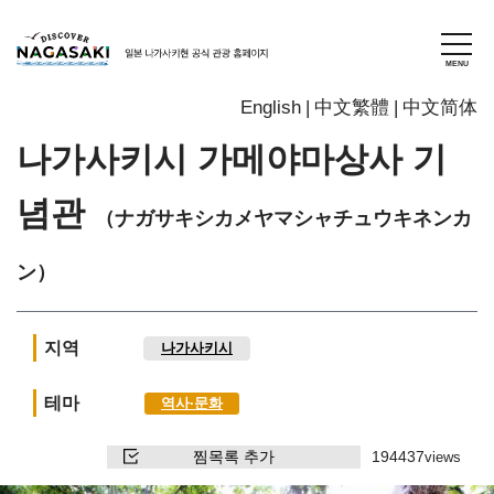
English
中文繁體
中文简体
나가사키시 가메야마상사 기
념관
（ナガサキシカメヤマシャチュウキネンカ
ン）
지역
나가사키시
테마
역사∙문화
찜목록 추가
194437
views