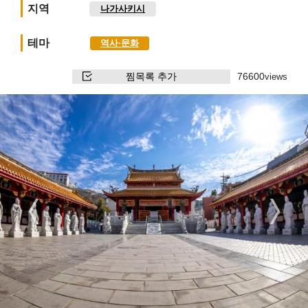
지역
나가사키시
테마
역사∙문화
찜목록 추가
76600
views