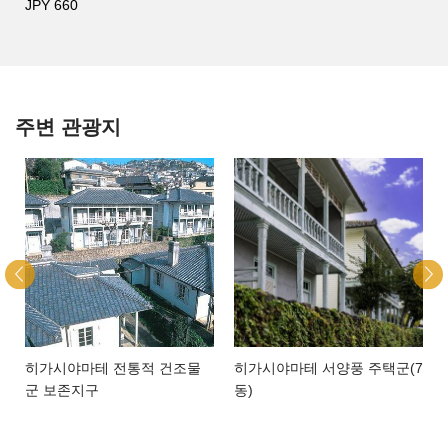
JPY 660
주변 관광지
히가시야마테 전통적 건조물
히가시야마테 서양풍 주택군(7
군 보존지구
동)