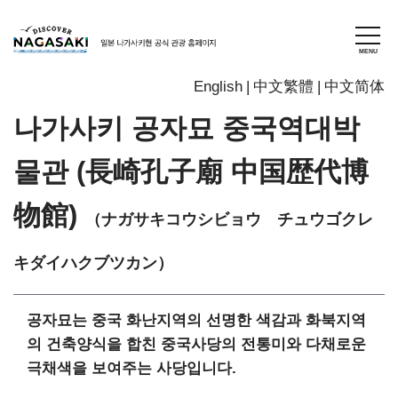
English
中文繁體
中文简体
나가사키 공자묘 중국역대박
물관 (長崎孔子廟 中国歴代博
物館)
（ナガサキコウシビョウ チュウゴクレ
キダイハクブツカン）
공자묘는 중국 화난지역의 선명한 색감과 화북지역
의 건축양식을 합친 중국사당의 전통미와 다채로운
극채색을 보여주는 사당입니다.