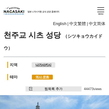
English
中文繁體
中文简体
천주교 시츠 성당
（シツキョウカイド
ウ）
지역
나가사키시
테마
역사∙문화
찜목록 추가
44473
views