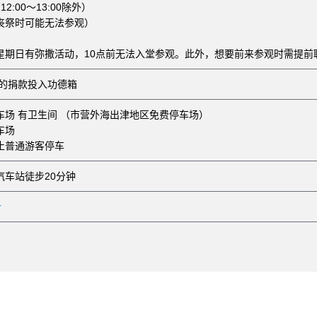
（12:00～13:00除外）
丧祭时可能无法参观）
星期日有弥撒活动，10点前无法入堂参观。此外，想要前来参观时需提前
您的捐款投入功德箱
车场 有卫生间 （市营外海出津地区免费停车场）
车场
止普通游客停车
汽车站徒步20分钟
r