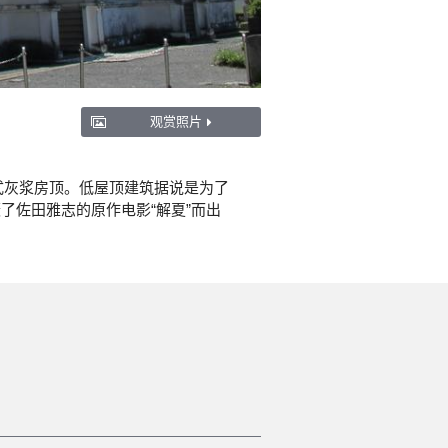
观赏照片
式灰浆房顶。低屋顶建筑据说是为了
了佐田雅志的原作电影“解夏”而出