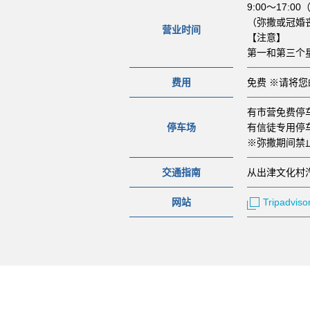
9:00～17:00
（弥撒或冠婚
营业时间
【注意】
第一和第三个
费用
免费 ※请将
有市营免费停
停车场
有信徒专用停
※弥撒期间禁
交通指南
从出津文化村
网站
Tripadviso