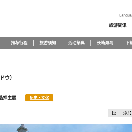
Langua
旅游资讯
推荐行程
旅游须知
活动祭典
长崎海岛
下
ドウ）
选择主题
历史・文化
添加