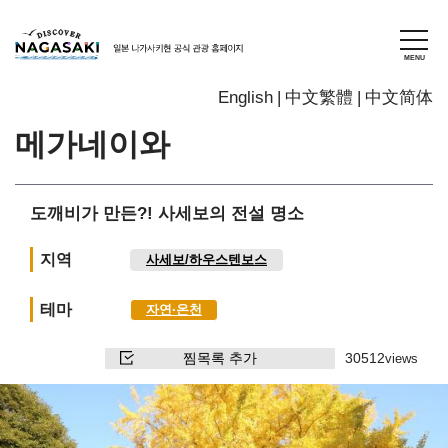
English
中文繁體
中文简体
메가네이와
도깨비가 만든?! 사세보의 전설 명소
지역
사세보/하우스텐보스
테마
자연∙온천
찜목록 추가
30512
views