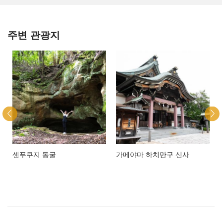
주변 관광지
센푸쿠지 동굴
가메야마 하치만구 신사