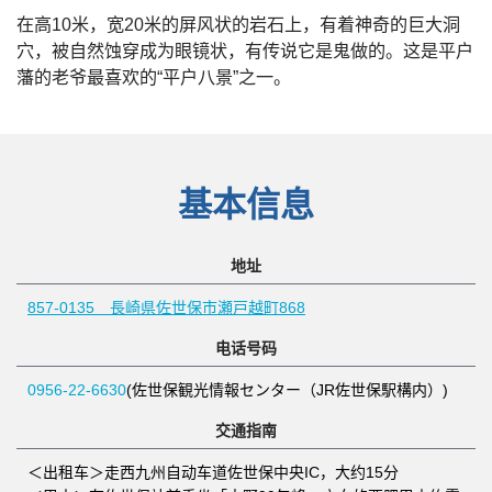
在高10米，宽20米的屏风状的岩石上，有着神奇的巨大洞
穴，被自然蚀穿成为眼镜状，有传说它是鬼做的。这是平户
藩的老爷最喜欢的“平户八景”之一。
基本信息
地址
857-0135 長崎県佐世保市瀬戸越町868
电话号码
0956-22-6630
(佐世保観光情報センター（JR佐世保駅構内）)
交通指南
＜出租车＞走西九州自动车道佐世保中央IC，大约15分