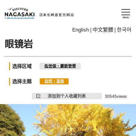
English
中文繁體
한국어
眼镜岩
选择区域
佐世保・豪斯登堡
选择主题
自然・温泉
添加到个人收藏列表
30545
views