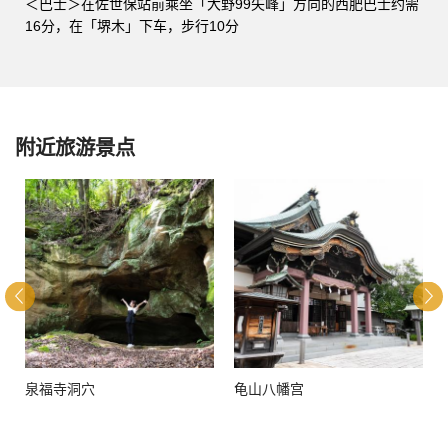
＜巴士＞在佐世保站前乘坐「大野99矢峰」方向的西肥巴士约需
16分，在「堺木」下车，步行10分
附近旅游景点
泉福寺洞穴
龟山八幡宫