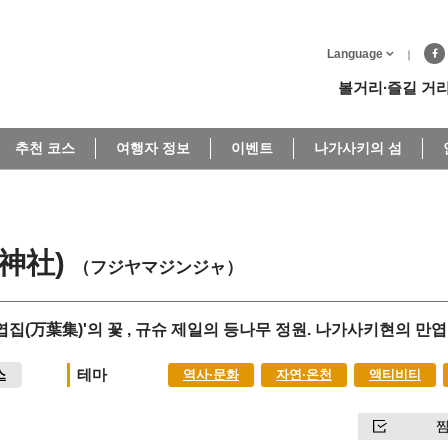
Language
볼거리∙즐길 거
추천 코스
여행자 정보
이벤트
나가사키의 섬
山神社)
（フジヤマジンジャ）
집(万葉集)'의 꽃 , 규슈 제일의 등나무 정원. 나가사키현의 만
테마
스
역사∙문화
자연∙온천
액티비티