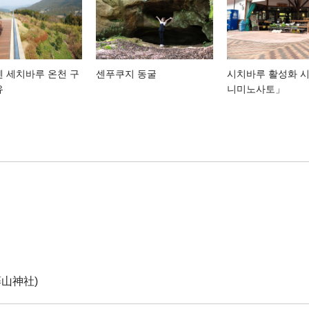
 세치바루 온천 구
센푸쿠지 동굴
시치바루 활성화 시
유
니미노사토」
藤山神社)