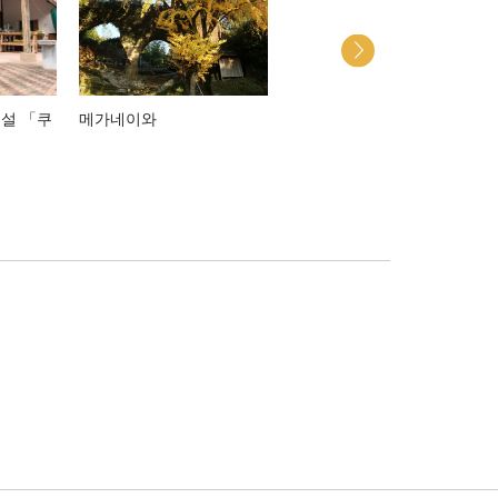
설 「쿠
메가네이와
가메야마 하치만구 신사