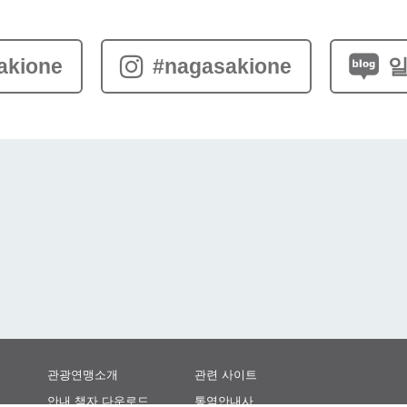
akione
#nagasakione
일
관광연맹소개
관련 사이트
안내 책자 다운로드
통역안내사