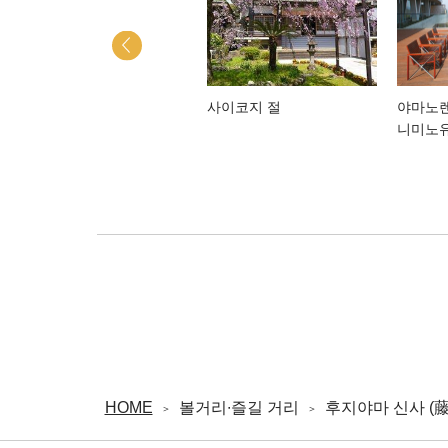
【택시 플랜】사세보의 파
사이코지 절
야마노렌
워 스폿, 히라도 팔경을 둘
니미노
러보는 코스
HOME
볼거리∙즐길 거리
후지야마 신사 (