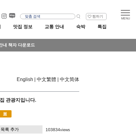
찜하기
리
맛집 정보
교통 안내
숙박
특집
안내 책자 다운로드
English
中文繁體
中文简体
엽집 관광지입니다.
봄
찜목록 추가
103834
views