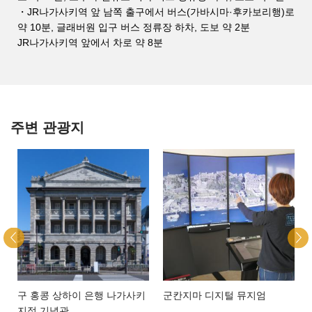
・JR나가사키역 앞 남쪽 출구에서 버스(가바시마·후카보리행)로
약 10분, 글래버원 입구 버스 정류장 하차, 도보 약 2분
JR나가사키역 앞에서 차로 약 8분
주변 관광지
구 홍콩 상하이 은행 나가사키
군칸지마 디지털 뮤지엄
지점 기념관