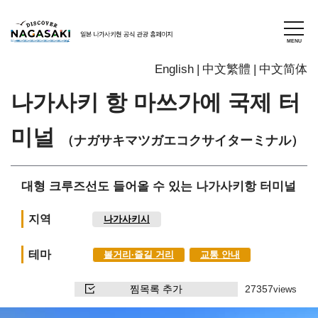
English
中文繁體
中文简体
나가사키 항 마쓰가에 국제 터
미널
（ナガサキマツガエコクサイターミナル）
대형 크루즈선도 들어올 수 있는 나가사키항 터미널
지역
나가사키시
테마
볼거리∙즐길 거리
교통 안내
찜목록 추가
27357
views