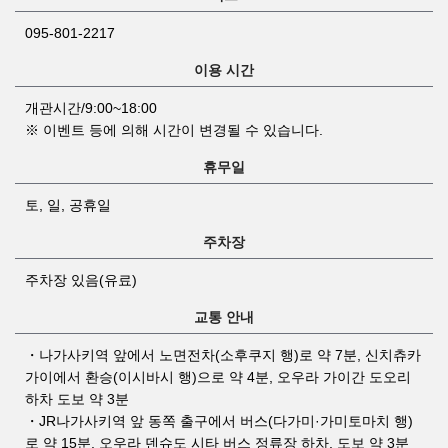
095-801-2217
이용 시간
개관시간/9:00~18:00
※ 이벤트 등에 의해 시간이 변경될 수 있습니다.
휴무일
토, 일, 공휴일
주차장
주차장 있음(유료)
교통 안내
・나가사키역 앞에서 노면전차(소후쿠지 행)로 약 7분, 신치츄카
가이에서 환승(이시바시 행)으로 약 4분, 오우라 가이간 도오리
하차 도보 약 3분
・JR나가사키역 앞 동쪽 출구에서 버스(다가미·가미토마치 행)
로 약 15분, 오우라 덴슈도 시타 버스 정류장 하차, 도보 약 3분