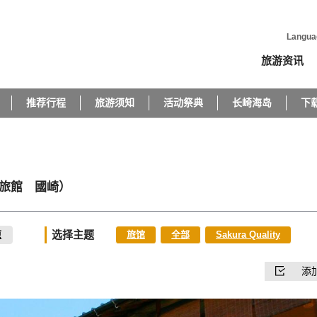
Langua
旅游资讯
推荐行程
旅游须知
活动祭典
长崎海岛
下
旅館 國崎）
选择主题
原
旅馆
全部
Sakura Quality
添