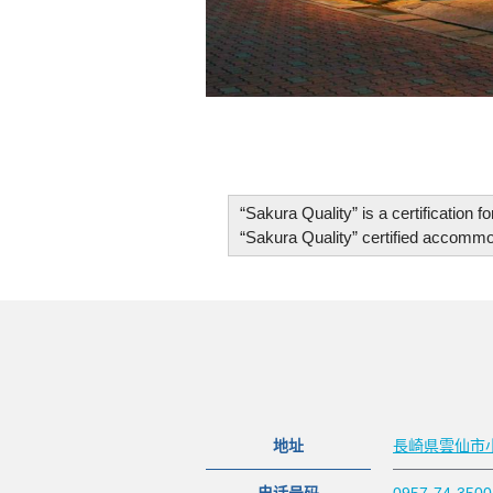
“
Sakura Quality
”
is a certification 
“Sakura Quality” certified accommoda
地址
長崎県雲仙市小