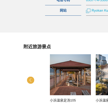
电话号码
0957-74-3500
网站
Ryokan Ku
附近旅游景点
云仙岳灾害纪念馆
小浜温泉足汤105
小浜温
“gamadasu巨蛋”