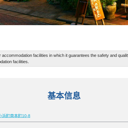
for accommodation facilities in which it guarantees the safety and qualit
tion facilities.
基本信息
浜町南本町10-8