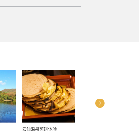
云仙温泉煎饼体验
观樱花宴