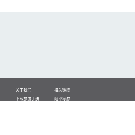
关于我们
相关链接
下载旅游手册
翻译导游
下载照片
视频专区