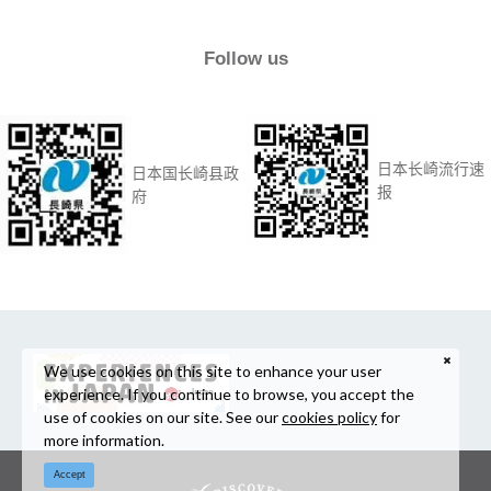
Follow us
日本长崎流行速
日本国长崎县政
报
府
We use cookies on this site to enhance your user
experience. If you continue to browse, you accept the
use of cookies on our site. See our
cookies policy
for
more information.
Accept