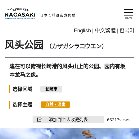
English
中文繁體
한국어
风头公园
（カザガシラコウエン）
建在可以俯视长崎港的风头山上的公园。园内有坂
本龙马之像。
选择区域
长崎市
选择主题
自然・温泉
添加到个人收藏列表
66217
views