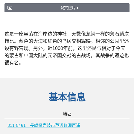
观赏照片
这是一座坐落在海岸边的神社，无数像龙鳞一样的薄石鳞次
栉比。蓝色的大海和红色的鸟居交相辉映。相邻的公园里还
设有野营场。另外，近1000年前，这里还是与相对于今天
的蒙古和中国大陆的元帝国交战的古战场，其战争的遗迹也
很有名。
基本信息
地址
811-5461 長崎県壱岐市芦辺町瀬戸浦