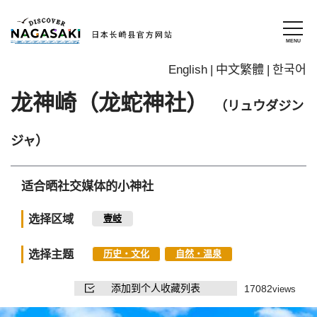
English
中文繁體
한국어
龙神崎（龙蛇神社）
（リュウダジン
ジャ）
适合晒社交媒体的小神社
选择区域
壹岐
选择主题
历史・文化
自然・温泉
添加到个人收藏列表
17082
views