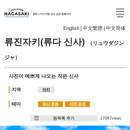
English
中文繁體
中文简体
류진자키(류다 신사)
（リュウダジン
ジャ）
사진이 예쁘게 나오는 작은 신사
지역
이키
테마
역사∙문화
자연∙온천
찜목록 추가
17087
views