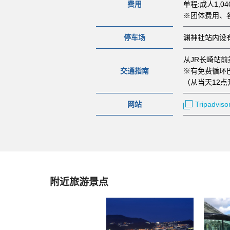
费用
单程:成人1,0
※团体费用、
停车场
渊神社站内设
从JR长崎站前
交通指南
※有免费循环
（从当天12
网站
Tripadviso
附近旅游景点