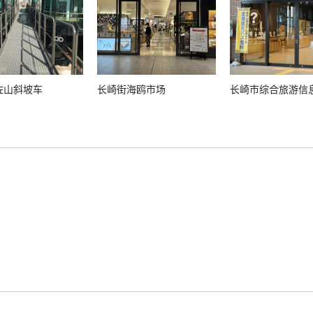
佐山斜坡车
长崎街海鸥市场
长崎市综合旅游信