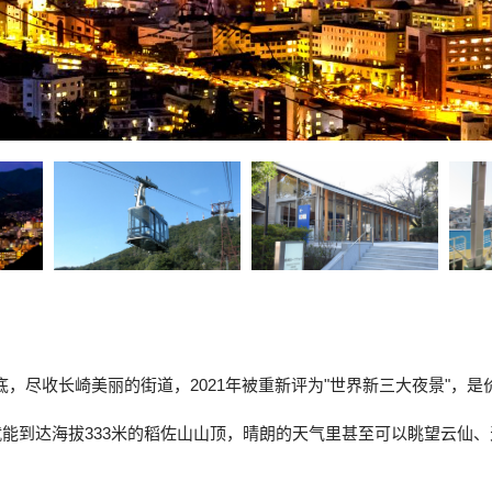
底，尽收长崎美丽的街道，2021年被重新评为"世界新三大夜景"，是价
就能到达海拔333米的稻佐山山顶，晴朗的天气里甚至可以眺望云仙、