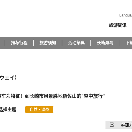
Langua
旅游资讯
推荐行程
旅游须知
活动祭典
长崎海岛
下
ウェイ）
GN的缆车为特征！到长崎市风景胜地稻佐山的"空中旅行"
选择主题
自然・温泉
添加