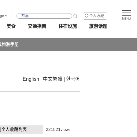
ge
个人收藏
美食
交通指南
住宿设施
旅游话题
载旅游手册
English
中文繁體
한국어
到个人收藏列表
221821
views