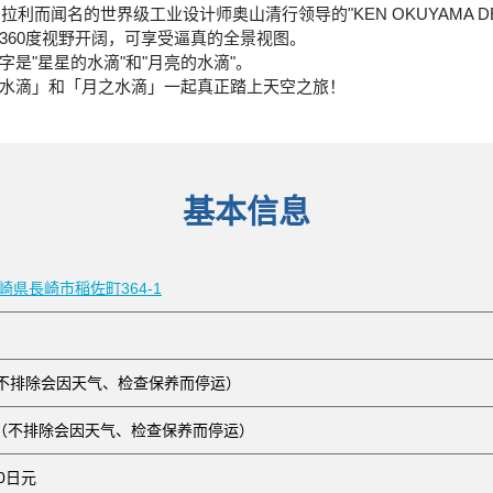
拉利而闻名的世界级工业设计师奥山清行领导的"KEN OKUYAMA D
360度视野开阔，可享受逼真的全景视图。
是"星星的水滴"和"月亮的水滴"。
水滴」和「月之水滴」一起真正踏上天空之旅！
基本信息
 長崎県長崎市稲佐町364-1
:00（不排除会因天气、检查保养而停运）
（不排除会因天气、检查保养而停运）
00日元