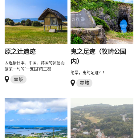
原之辻遗迹
鬼之足迹（牧崎公园
内）
因连接日本、中国、韩国的贸易而
繁荣一时的“一支国”的王都
绝景，鬼的足迹？！
壹岐
壹岐