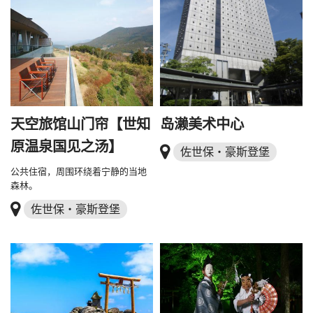
天空旅馆山门帘【世知
岛濑美术中心
原温泉国见之汤】
佐世保・豪斯登堡
公共住宿，周围环绕着宁静的当地
森林。
佐世保・豪斯登堡