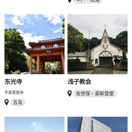
东光寺
浅子教会
平家菩提寺
佐世保・豪斯登堡
五岛