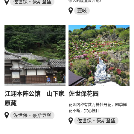
惊人的能量聚合地！
佐世保・豪斯登堡
壹岐
江迎本阵公馆 山下家
佐世保花园
原藏
花园内种有数万株牡丹花，四季鲜
花不断，赏心悦目
佐世保・豪斯登堡
佐世保・豪斯登堡