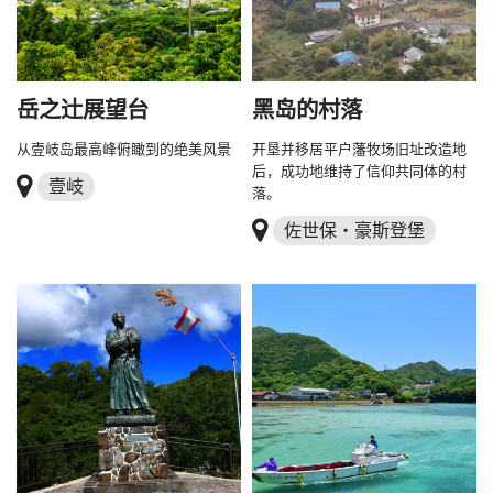
岳之辻展望台
黑岛的村落
从壹岐岛最高峰俯瞰到的绝美风景
开垦并移居平户藩牧场旧址改造地
后，成功地维持了信仰共同体的村
壹岐
落。
佐世保・豪斯登堡