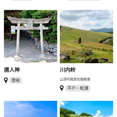
唐人神
川内岭
山顶可观赏壮丽绝景
壹岐
平户・松浦