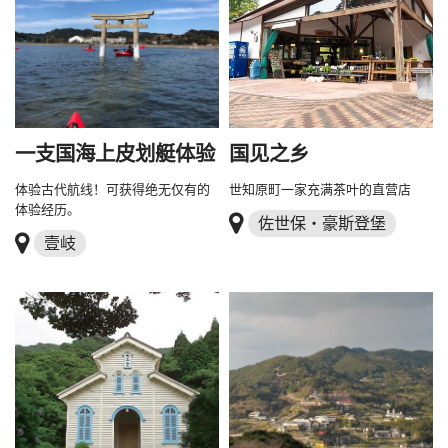
一支国海上皮划艇体验
国见之乡
体验古代航线！可获得绝无仅有的
世知原町一家充满茶叶的直营店
体验经历。
佐世保・豪斯登堡
壹岐