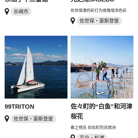
佐世保港的彩灯为夜晚增添色彩
长崎市
佐世保・豪斯登堡
99TRITON
佐々町的“白鱼”和河津
桜花
佐世保・豪斯登堡
春之预兆 佐佐町的风情诗
平户・松浦