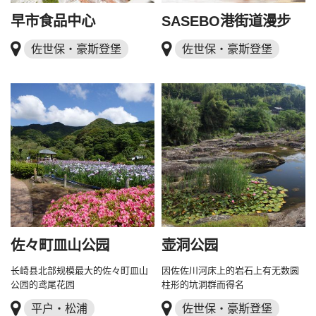
早市食品中心
SASEBO港街道漫步
佐世保・豪斯登堡
佐世保・豪斯登堡
佐々町皿山公园
壶洞公园
长崎县北部规模最大的佐々町皿山
因佐佐川河床上的岩石上有无数圆
公园的鸢尾花园
柱形的坑洞群而得名
平户・松浦
佐世保・豪斯登堡