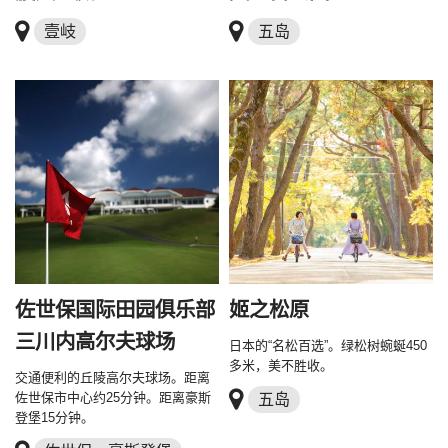
壹岐
五岛
佐世保国际田园俱乐部
姬之松原
三川内高尔夫球场
日本的“名松百选”。绿松树蜿蜒450
多米，美不胜收。
交通便利的丘陵高尔夫球场。距离
佐世保市中心约25分钟。距离豪斯
五岛
登堡15分钟。