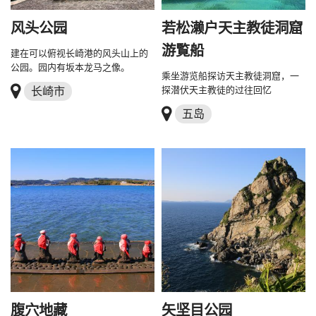
风头公园
若松濑户天主教徒洞窟
游覧船
建在可以俯视长崎港的风头山上的
公园。园内有坂本龙马之像。
乘坐游览船探访天主教徒洞窟，一
长崎市
探潜伏天主教徒的过往回忆
五岛
腹穴地藏
矢坚目公园