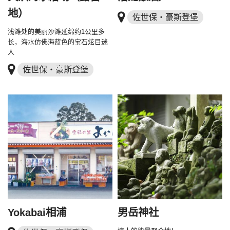
地）
佐世保・豪斯登堡
浅滩处的美丽沙滩延绵约1公里多
长，海水仿佛海蓝色的宝石炫目迷
人
佐世保・豪斯登堡
Yokabai相浦
男岳神社