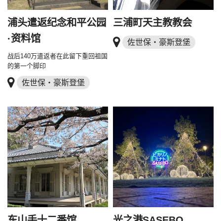
浦头遣返纪念和平公园
三浦町天主教教会
·资料馆
佐世保・豪斯登堡
战后140万遣返者在此留下重回祖国
的第一个脚印
佐世保・豪斯登堡
东山手十二番馆
光之港SASEBO