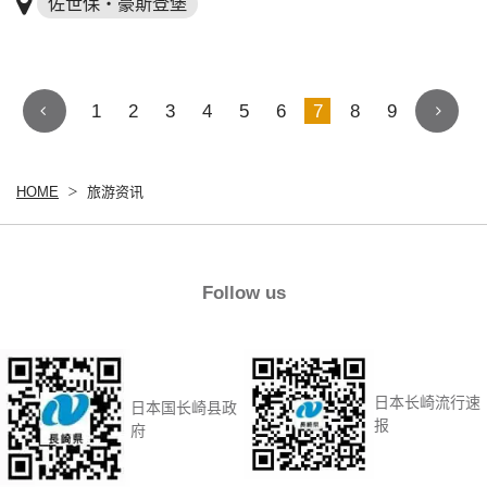
佐世保・豪斯登堡
1
2
3
4
5
6
7
8
9
HOME
旅游资讯
Follow us
日本长崎流行速
日本国长崎县政
报
府