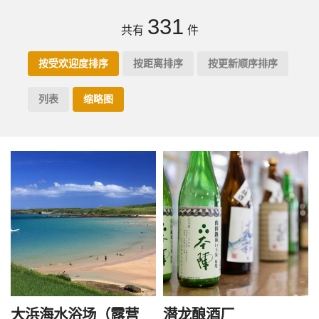
331
共有
件
按受欢迎度排序
按距离排序
按更新顺序排序
列表
缩略图
大浜海水浴场（露营
潜龙酿酒厂