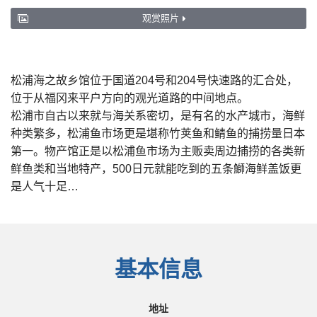
观赏照片
松浦海之故乡馆位于国道204号和204号快速路的汇合处，
位于从福冈来平户方向的观光道路的中间地点。
松浦市自古以来就与海关系密切，是有名的水产城市，海鲜
种类繁多，松浦鱼市场更是堪称竹荚鱼和鲭鱼的捕捞量日本
第一。物产馆正是以松浦鱼市场为主贩卖周边捕捞的各类新
鲜鱼类和当地特产，500日元就能吃到的五条鰤海鲜盖饭更
是人气十足…
基本信息
地址