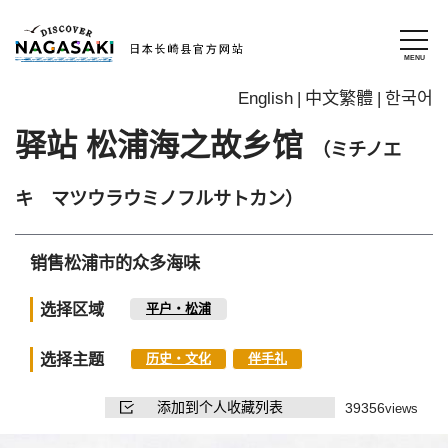
English
中文繁體
한국어
驿站 松浦海之故乡馆
（ミチノエ
キ マツウラウミノフルサトカン）
销售松浦市的众多海味
选择区域
平户・松浦
选择主题
历史・文化
伴手礼
添加到个人收藏列表
39356
views