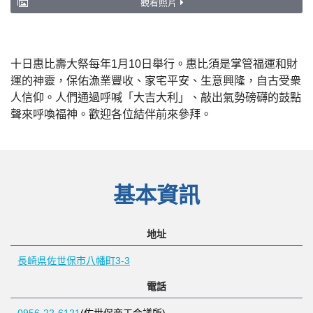
觀看照片
十日惠比壽大祭每年1月10日舉行。惠比須是掌管福運和財
運的神靈，保佑漁業豐收、家宅平安、生意興隆，自古受衆
人信仰。人們通過呼喊「大吉大利」、敲出氣勢磅礴的鼓點
聲來呼喚福神。歡迎各位結伴前來參拜。
基本資訊
地址
長崎県佐世保市八幡町3-3
電話
0956-22-6121
(佐世保商工会議所)