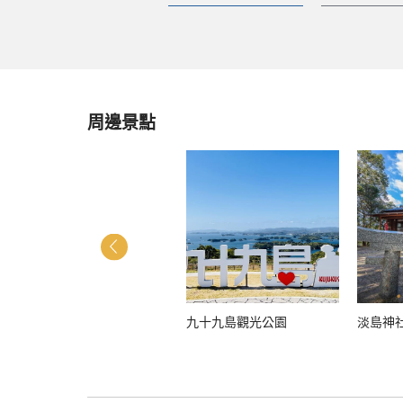
周邊景點
旧佐世保鎮守府凱旋紀念館
九十九島觀光公園
淡島神
（市民文化館）