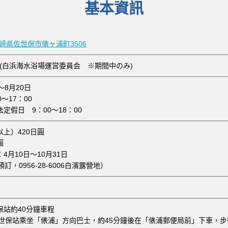
基本資訊
 長崎県佐世保市俵ヶ浦町3506
(白浜海水浴場運営委員会 ※期間中のみ)
～8月20日
0～17：00
定假日 9：00～18：00
上）420日圓
圓
4月10日～10月31日
訂，0956-28-6006白濱露營地）
保站約40分鐘車程
佐世保站乘坐「俵浦」方向巴士，約45分鐘後在「俵浦郵便局前」下車，步