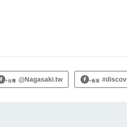
@Nagasaki.tw
#discov
+台灣
+香港