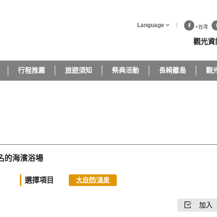
Language
+台湾
觀光資
行程推薦
旅遊須知
祭典活動
長崎離島
觀
名的海濱浴場
選擇項目
大自然/溫泉
加入