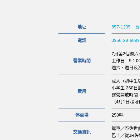
地址
857-1235
電話
0956-28-6099
7月第2個週六
營業時間
工作日 9：0
週六、週日及法
成人（初中生以
小学生 260日
費用
露營開放時間：
（4月1日起可預
停車場
250輛
駕車／距佐世
交通資訊
巴士／從JR