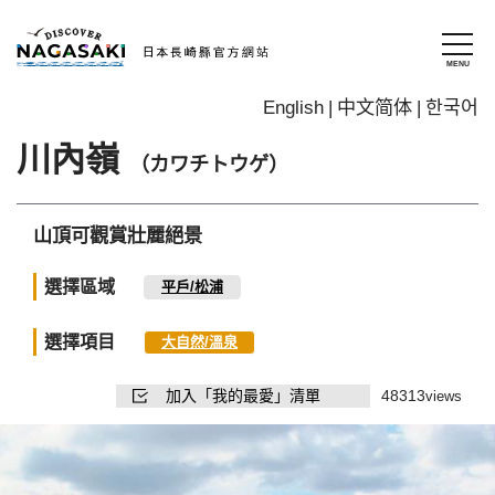
English
中文简体
한국어
川內嶺
（カワチトウゲ）
山頂可觀賞壯麗絕景
選擇區域
平戶/松浦
選擇項目
大自然/溫泉
加入「我的最愛」清單
48313
views