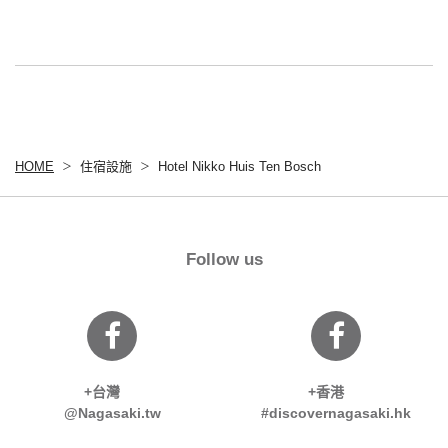
HOME
住宿設施
Hotel Nikko Huis Ten Bosch
Follow us
+台灣
+香港
@Nagasaki.tw
#discovernagasaki.hk