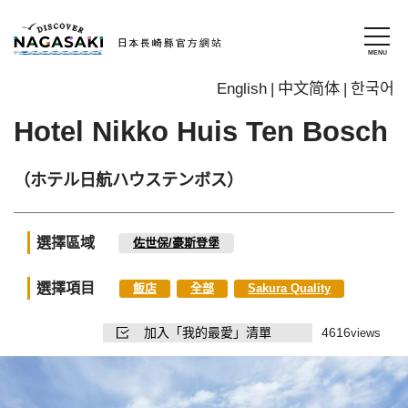
English
中文简体
한국어
Hotel Nikko Huis Ten Bosch
（ホテル日航ハウステンボス）
選擇區域
佐世保/豪斯登堡
選擇項目
飯店
全部
Sakura Quality
加入「我的最愛」清單
4616
views