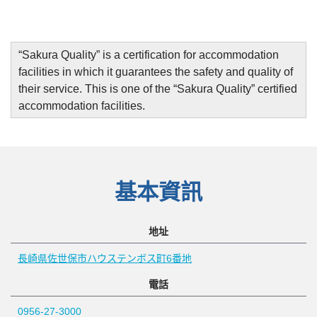
“
Sakura Quality
”
is a certification for accommodation
facilities in which it guarantees the safety and quality of
their service. This is one of the “Sakura Quality” certified
accommodation facilities.
基本資訊
地址
長崎県佐世保市ハウステンボス町6番地
電話
0956-27-3000