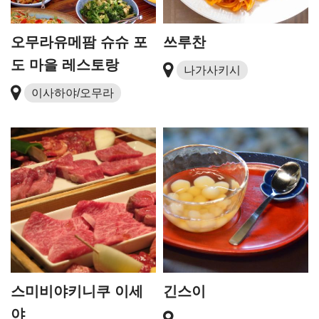
오무라유메팜 슈슈 포
쓰루찬
도 마을 레스토랑
나가사키시
이사하야/오무라
스미비야키니쿠 이세
긴스이
야