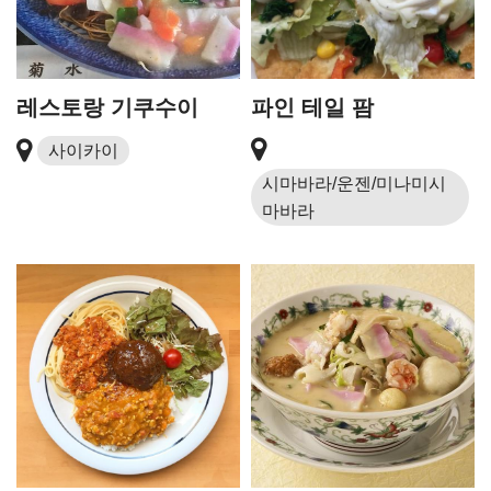
레스토랑 기쿠수이
파인 테일 팜
사이카이
시마바라/운젠/미나미시
마바라