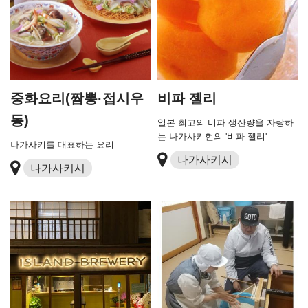
중화요리(짬뽕·접시우
비파 젤리
동)
일본 최고의 비파 생산량을 자랑하
는 나가사키현의 '비파 젤리'
나가사키를 대표하는 요리
나가사키시
나가사키시