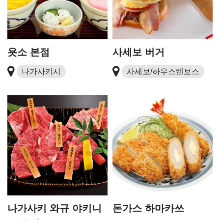
욧소 본점
사세보 버거
나가사키시
사세보/하우스텐보스
나가사키 와규 야키니
돈가스 하마카쓰