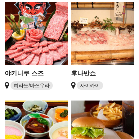
야키니쿠 스즈
후나반쇼
히라도/마쓰우라
사이카이