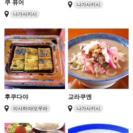
쿠 퓨어
나가사키시
나가사키시
후쿠다야
교라쿠엔
이사하야/오무라
나가사키시