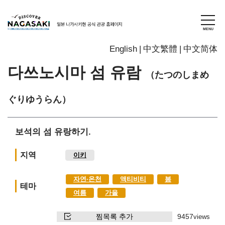
English
中文繁體
中文简体
다쓰노시마 섬 유람
（たつのしまめ
ぐりゆうらん）
보석의 섬 유랑하기.
지역
이키
자연∙온천
액티비티
봄
테마
여름
가을
찜목록 추가
9457
views