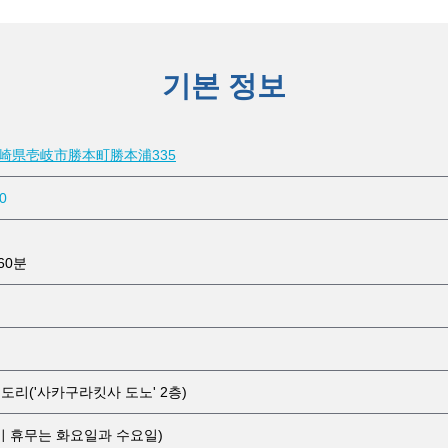
기본 정보
 長崎県壱岐市勝本町勝本浦335
0
60분
도리('사카구라킷사 도노' 2층)
기 휴무는 화요일과 수요일)