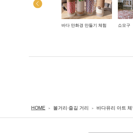
온다케 신사
바다 만화경 만들기 체험
쇼모구
HOME
볼거리∙즐길 거리
바다유리 아트 체