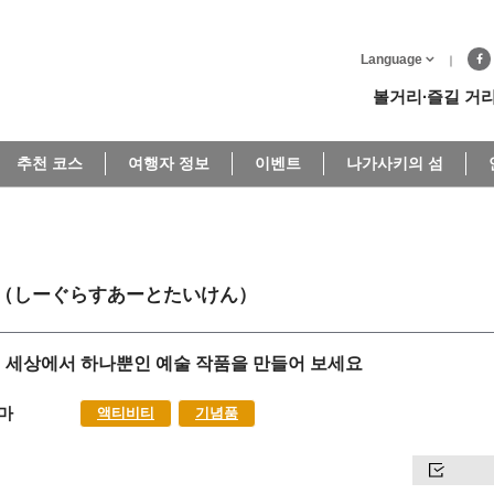
Language
볼거리∙즐길 거
추천 코스
여행자 정보
이벤트
나가사키의 섬
（しーぐらすあーとたいけん）
 세상에서 하나뿐인 예술 작품을 만들어 보세요
마
액티비티
기념품