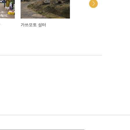
장
가쓰모토 성터
다쓰노시마 섬 유람