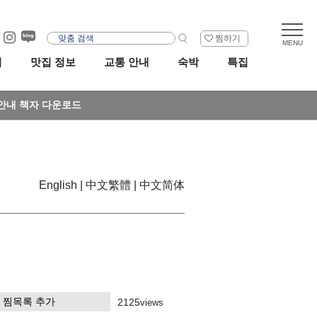
찜하기
리
맛집 정보
교통 안내
숙박
특집
안내 책자 다운로드
English
中文繁體
中文简体
찜목록 추가
2125
views