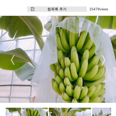
찜목록 추가
15478
views