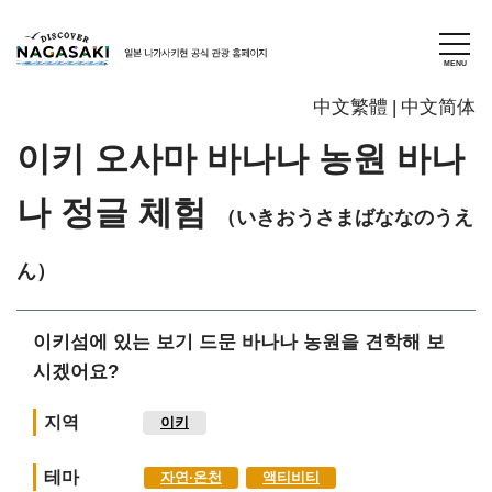
中文繁體
中文简体
이키 오사마 바나나 농원 바나
나 정글 체험
（いきおうさまばななのうえ
ん）
이키섬에 있는 보기 드문 바나나 농원을 견학해 보
시겠어요?
지역
이키
테마
자연∙온천
액티비티