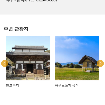
바나나 팜 이키 TEL: 0920-40-0502
주변 관광지
안코쿠지
하루노쓰지 유적