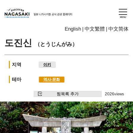
English
中文繁體
中文简体
도진신
（とうじんがみ）
지역
이키
테마
역사∙문화
찜목록 추가
2026
views