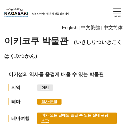
English
中文繁體
中文简体
이키코쿠 박물관
（いきしりついきこく
はくぶつかん）
이키섬의 역사를 즐겁게 배울 수 있는 박물관
지역
이키
테마
역사∙문화
비가 오는 날에도 즐길 수 있는 실내 관광
테마여행
스팟