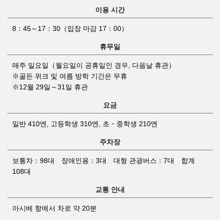
이용 시간
8：45～17：30（입장 마감 17：00）
휴무일
매주 일요일（월요일이 공휴일인 경우, 다음날 휴관）
※골든 위크 및 여름 방학 기간은 무휴
※12월 29일～31일 휴관
요금
일반 410엔, 고등학생 310엔, 초・중학생 210엔
주차장
보통차：98대 장애인용：3대 대형 관광버스：7대 합계
108대
교통 안내
아시베 항에서 차로 약 20분