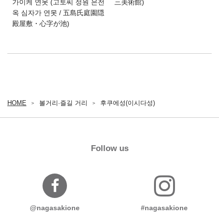
가이케 연못 (고토씨 정원 은전
三美術館)
옥 심자가 연못 / 五島氏庭園隠
殿屋敷・心字が池)
HOME
볼거리∙즐길 거리
후쿠에성(이시다성)
Follow us
@nagasakione
#nagasakione