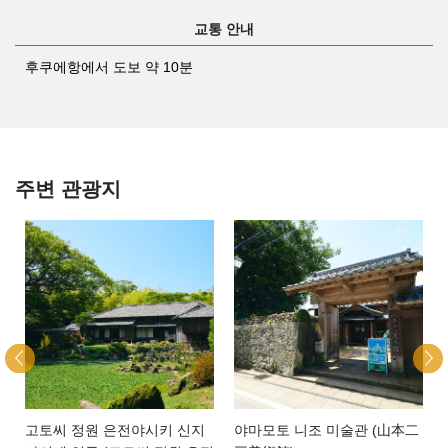
교통 안내
후쿠에항에서 도보 약 10분
주변 관광지
고토씨 정원 은전야시키 신지
야마모토 니조 미술관 (山本二