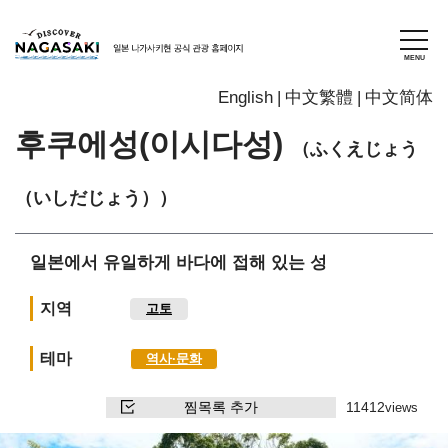
English
中文繁體
中文简体
후쿠에성(이시다성)
（ふくえじょう
（いしだじょう））
일본에서 유일하게 바다에 접해 있는 성
지역
고토
테마
역사∙문화
찜목록 추가
11412
views