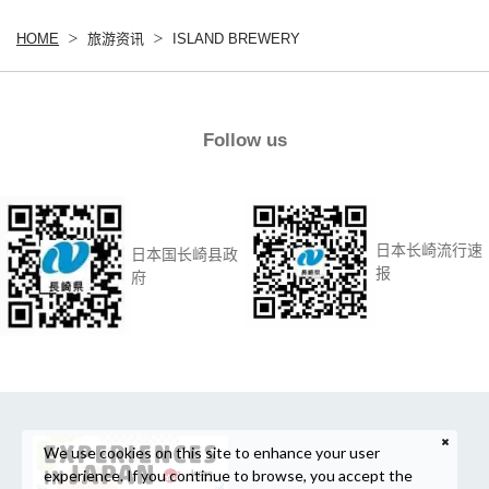
HOME
旅游资讯
ISLAND BREWERY
Follow us
日本长崎流行速
日本国长崎县政
报
府
We use cookies on this site to enhance your user
experience. If you continue to browse, you accept the