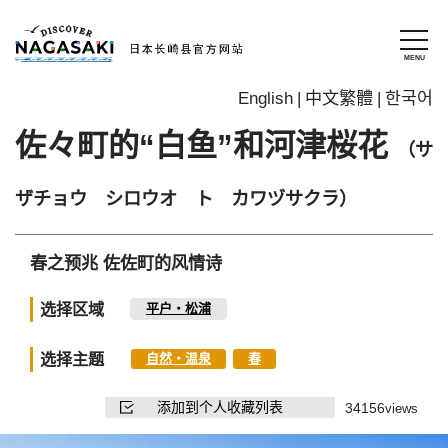
English
中文繁體
한국어
佐々町的“白鱼”和河津桜花
（サ
ザチョウ シロウオ ト カワヅサクラ）
春之预兆 佐佐町的风情诗
选择区域
平户・松浦
选择主题
自然・温泉
春
添加到个人收藏列表
34156
views