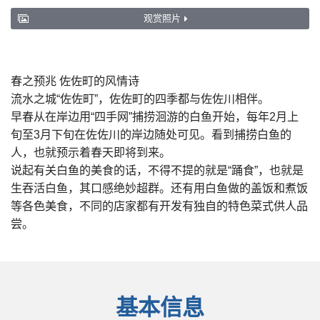
观赏照片
春之预兆 佐佐町的风情诗
流水之城“佐佐町”，佐佐町的四季都与佐佐川相伴。
早春从在岸边用“四手网”捕捞洄游的白鱼开始，每年2月上
旬至3月下旬在佐佐川的岸边随处可见。看到捕捞白鱼的
人，也就预示着春天即将到来。
说起有关白鱼的美食的话，不得不提的就是“踊食”，也就是
生吞活白鱼，其口感绝妙超群。还有用白鱼做的盖饭和煮饭
等各色美食，不同的店家都有开发有独自的特色菜式供人品
尝。
基本信息